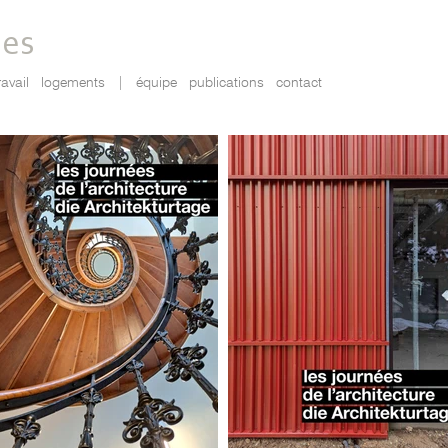
tes
ravail
logements
|
équipe
publications
contact