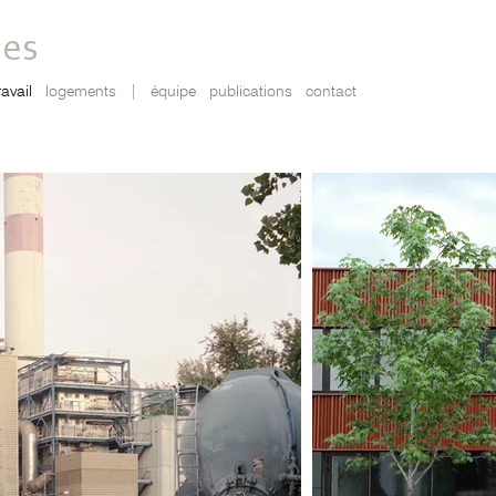
tes
ravail
logements
|
équipe
publications
contact