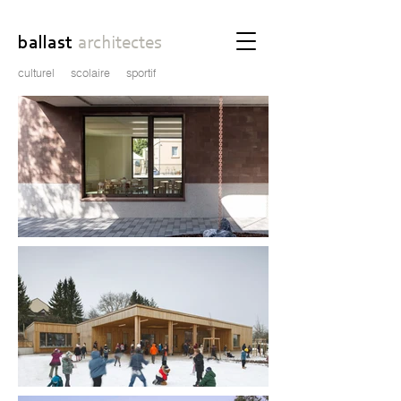
ballast
architectes
culturel
scolaire
sportif