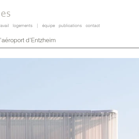
tes
ravail
logements
|
équipe
publications
contact
 l’aéroport d’Entzheim