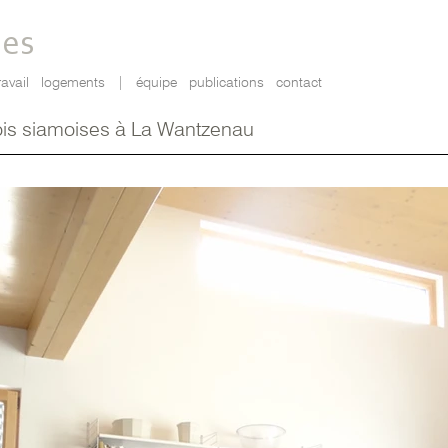
tes
ravail
logements
|
équipe
publications
contact
ois siamoises à La Wantzenau