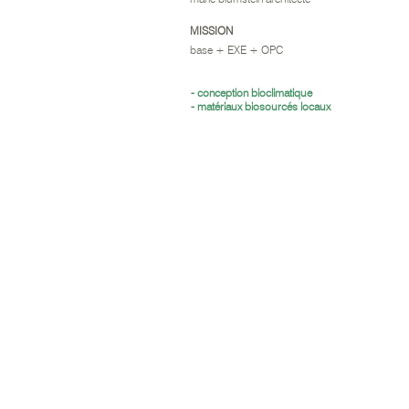
MISSION
base + EXE + OPC
- conception bioclimatique
- matériaux biosourcés locaux