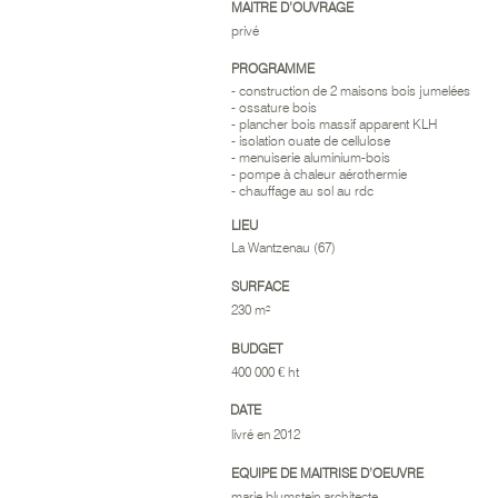
MAITRE D’OUVRAGE
privé
PROGRAMME
- construction de 2 maisons bois jumelées
- ossature bois
- plancher bois massif apparent KLH
- isolation ouate de cellulose
- menuiserie aluminium-bois
- pompe à chaleur aérothermie
- chauffage au sol au rdc
LIEU
La Wantzenau (67)
SURFACE
230 m²
BUDGET
400 000 € ht
DATE
livré en 2012
EQUIPE DE MAITRISE D’OEUVRE
marie blumstein architecte